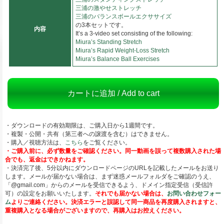
三浦の激やせストレッチ
三浦のバランスボールエクササイズ
の3本セットです。
内容
It’s a 3-video set consisting of the following:
Miura’s Standing Stretch
Miura’s Rapid Weight-Loss Stretch
Miura’s Balance Ball Exercises
カートに追加 / Add to cart
・ダウンロードの有効期限は、ご購入日から1週間です。
・複製・公開・共有（第三者への譲渡を含む）はできません。
・購入／視聴方法は、
こちら
をご覧ください。
・ご購入前に、必ず数量をご確認ください。同一動画を誤って複数購入された場
合でも、返金はできかねます。
・決済完了後、5分以内にダウンロードページのURLを記載したメールをお送り
します。メールが届かない場合は、まず迷惑メールフォルダをご確認のうえ、
「@gmail.com」からのメールを受信できるよう、ドメイン指定受信（受信許
可）の設定をお願いいたします。
それでも届かない場合は、
お問い合わせフォー
ム
よりご連絡ください。決済エラーと誤認して同一商品を再度購入されますと、
重複購入となる場合がございますので、再購入はお控えください。