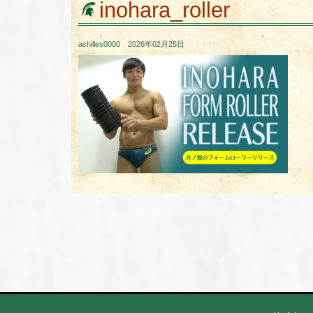
inohara_roller
achilles0000 2026年02月25日